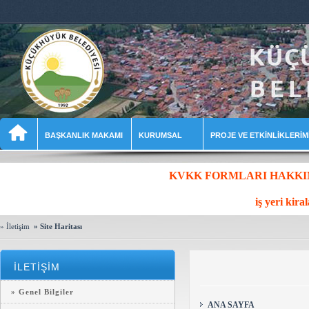
BAŞKANLIK MAKAMI
KURUMSAL
PROJE VE ETKİNLİKLERİM
KVKK FORMLARI HAKKIND
iş yeri kira
» İletişim
» Site Haritası
İLETİŞİM
» Genel Bilgiler
ANA SAYFA