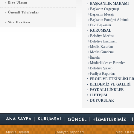
» Bize Ulaşın
BAŞKANLIK MAKAMI
Başkanın Özgeçmişi
» Önemli Telefonlar
Başkanın Mesajı
Başkanın Fotoğraf Albümü
» Site Haritası
Eski Başkanlar
KURUMSAL
Belediye Meclisi
Belediye Encümeni
Meclis Kararları
Meclis Gündemi
İhaleler
Müdürlükler ve Birimler
Belediye Şirketi
Faaliyet Raporları
PROJE VE ETKİNLİKLE
BELDEMİZ VE GALERİ
FAYDALI LİNKLER
İLETİŞİM
DUYURULAR
Meclis Üyeleri
Faaliyet Raporları
Meclis Kara