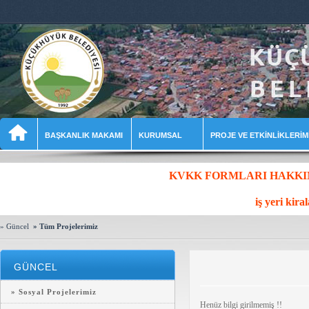
BAŞKANLIK MAKAMI
KURUMSAL
PROJE VE ETKİNLİKLERİM
KVKK FORMLARI HAKKIND
iş yeri kira
» Güncel
» Tüm Projelerimiz
GÜNCEL
» Sosyal Projelerimiz
Henüz bilgi girilmemiş !!