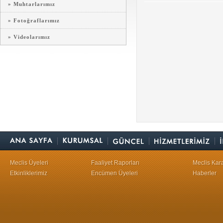
» Muhtarlarımız
» Fotoğraflarımız
» Videolarımız
Meclis Üyeleri
Faaliyet Raporları
Meclis Kara
Etkinliklerimiz
Encümen Üyeleri
Haberler