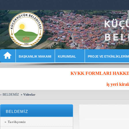
BAŞKANLIK MAKAMI
KURUMSAL
PROJE VE ETKİNLİKLERİM
KVKK FORMLARI HAKKIND
iş yeri kira
» BELDEMİZ
» Videolar
BELDEMİZ
» Tarihçemiz